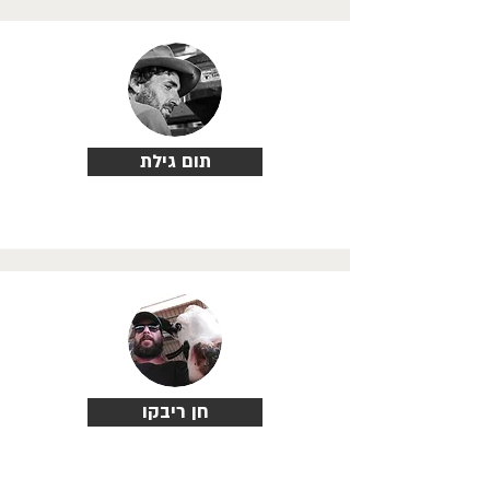
תום גילת
חן ריבקו