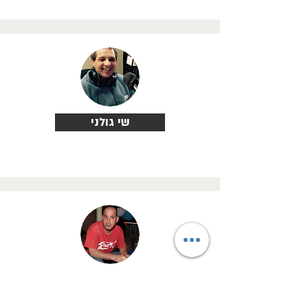
שי גולני
דורון חצב