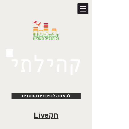
להאזנה לשידורים החוזרים
חקLive