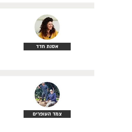
אסנת חדד
צמד העופרים