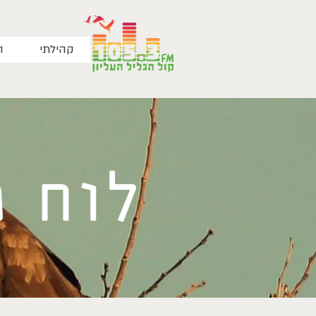
קהילתי
ה