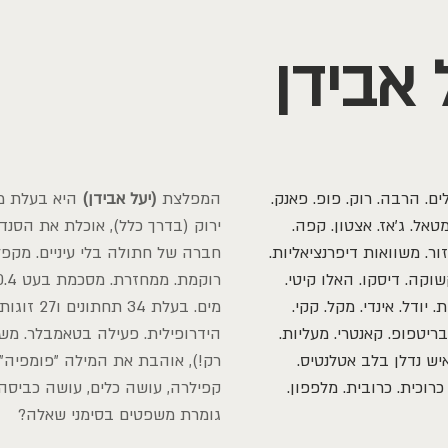
 אבידן
ם. הרבה. רוק. פופ. פאנק.
המפלצת
(יעל אבידן)
מטאל. ג'אז. אצטון. קפה.
ירוק (בדרך כלל), אוכלת את הסנדו
ור. משוואות דיפרנציאליות.
חברה של חתולה בלי עיניים. מקפל
שוקה. דיסקו. האלו קיטי.
יודל. אינדי. מקל. קקי.
מים. בעלת 4
בריטפופ. קאנטרי. מעליות.
הידרופילית. פעילה בטאמבלר. מש
יש נדלן בלב אטלנטיס.
רק!), אוהבת את המילה "פומפיה"
 כרוכית. כרובית. מלפפון.
קפילרה, עושה כלים, עושה כביסה
גומרת משפטים בסימני שאלה?