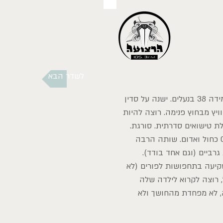
לשדר הבא
היא בעלת מידה 38 בנעלים. ישנה על סדין
ויץ מבחוץ פנימה. רוצה להיות
ת טישואים סדרתית. סורגת.
רוקמת. ממחזרת. מסכמת בעט 0.4 כחול ואדום. שותה הרבה
3 תחתונים ו27 זוגות גרביים (וגם אחד בודד).
קיעה בתחפושות לפורים (לא
, רוצה לקרוא לילדה שלה
, לא מפחדת מהחושך ולא