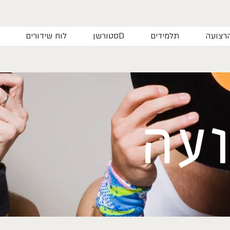
רצועה
תלמידים
סטורשןD
לוח שידורים